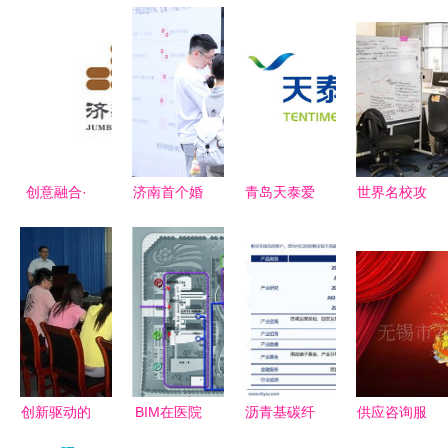
创意融合·
济南首个婚
青岛天泰爱
世界名校攻
精准策划
姻一站式便
家物业 咨
略 RCA英
genyidesign
民服务站落
询策划服务
国皇家艺术
在站酷的咨
地历下，打
助力社区品
学院服务设
询策划服务
造婚恋服务
质升级
计专业与文
解析
新标杆
化经纪人服
务的交汇之
路
创新驱动的
BIM在医院
沥青基碳纤
供应咨询服
智汇策划力
建设策划与
维行业展望
务行业类企