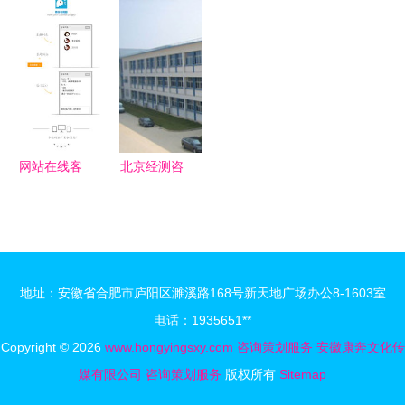
量，成就企
设计阶段的
从《智研咨
业网页设计
业新拐点的
应用价值及
询报告》看
及推广价格
推进器——
文化经纪人
未来发展新
聚焦厂家、
成都智汇方
服务的必要
路径
图片与咨询
舟企业管理
性
策划服务
咨询有限责
网站在线客
北京经测咨
任公司
服与手机客
询 易经地
服设计指南
理选址策
提升咨询效
划，专业赋
率的关键要
能成功布局
地址：安徽省合肥市庐阳区濉溪路168号新天地广场办公8-1603室
素
电话：1935651**
Copyright © 2026
www.hongyingsxy.com
咨询策划服务
安徽康奔文化传
媒有限公司
咨询策划服务
版权所有
Sitemap